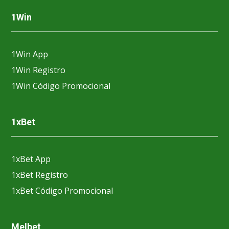
1Win
1Win App
1Win Registro
1Win Código Promocional
1xBet
1xBet App
1xBet Registro
1xBet Código Promocional
Melbet