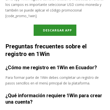
los campos es importante seleccionar USD como moneda y
también se puede aplicar el código promocional
[code_promo_1win].
DESCARGAR APP
Preguntas frecuentes sobre el
registro en 1Win
¿Cómo me registro en 1Win en Ecuador?
Para formar parte de 1Win debes completar un registro de
pasos sencillos en el menú principal de la plataforma.
¿Qué información requiere 1Win para crear
una cuenta?