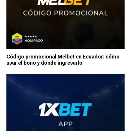
Código promocional Melbet en Ecuador: cómo
usar el bono y dónde ingresarlo