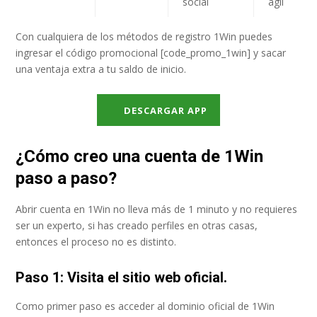
social
ágil
Con cualquiera de los métodos de registro 1Win puedes
ingresar el código promocional [code_promo_1win] y sacar
una ventaja extra a tu saldo de inicio.
DESCARGAR APP
¿Cómo creo una cuenta de 1Win
paso a paso?
Abrir cuenta en 1Win no lleva más de 1 minuto y no requieres
ser un experto, si has creado perfiles en otras casas,
entonces el proceso no es distinto.
Paso 1: Visita el sitio web oficial.
Como primer paso es acceder al dominio oficial de 1Win