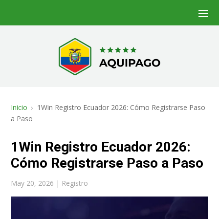
Inicio
1Win Registro Ecuador 2026: Cómo Registrarse Paso
a Paso
1Win Registro Ecuador 2026:
Cómo Registrarse Paso a Paso
May 20, 2026
|
Registro