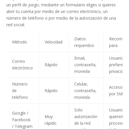
un perfil de juego, mediante un formulario eliges si quieres
abrir tu cuenta por medio de un correo electrónico, un
número de teléfono o por medio de la autorización de una
red social.
Datos
Recomen
Método
Velocidad
requeridos
para
Email,
Usuarios 
Correo
Rápido
contraseña,
prefieren
electrónico
moneda
privacidad
Número
Celular,
Acceso rá
de
Rápido
contraseña,
por SMS
teléfono
moneda
Solo
Usuarios 
Google /
Muy
autorización
quieren el
Facebook
rápido
de la red
proceso 
/ Telegram