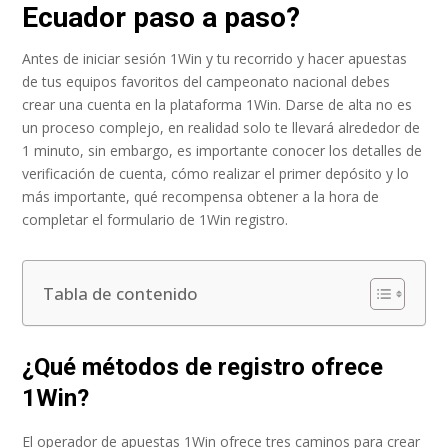
Ecuador paso a paso?
Antes de iniciar sesión 1Win y tu recorrido y hacer apuestas
de tus equipos favoritos del campeonato nacional debes
crear una cuenta en la plataforma 1Win. Darse de alta no es
un proceso complejo, en realidad solo te llevará alrededor de
1 minuto, sin embargo, es importante conocer los detalles de
verificación de cuenta, cómo realizar el primer depósito y lo
más importante, qué recompensa obtener a la hora de
completar el formulario de 1Win registro.
Tabla de contenido
¿Qué métodos de registro ofrece
1Win?
El operador de apuestas 1Win ofrece tres caminos para crear