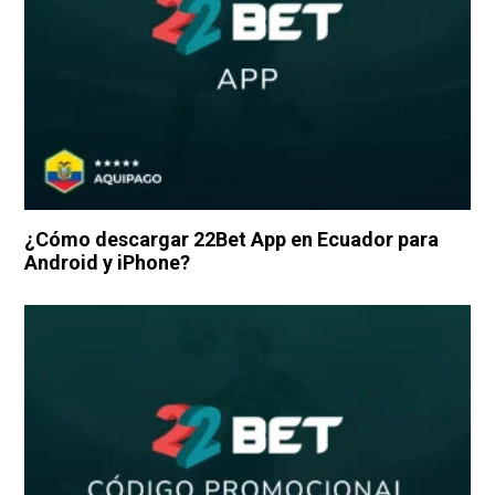
¿Cómo descargar 22Bet App en Ecuador para
Android y iPhone?