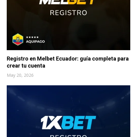
Registro en Melbet Ecuador: guía completa para
crear tu cuenta
May 20, 2026