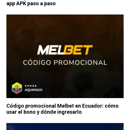
app APK paso a paso
Código promocional Melbet en Ecuador: cómo
usar el bono y dónde ingresarlo