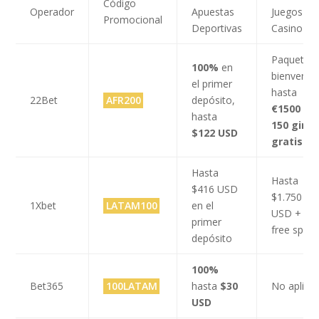
Código
Operador
Apuestas
Juegos de
Promocional
Deportivas
Casino
Paquete 
100%
en
bienvenida
el primer
hasta
22Bet
AFR200
depósito,
€1500
+
hasta
150 giros
$122 USD
gratis
Hasta
Hasta
$416 USD
$1.750
1Xbet
LATAM100
en el
USD + 15
primer
free spins
depósito
100%
Bet365
100LATAM
hasta
$30
No aplica
USD