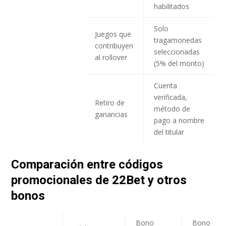
habilitados
Solo
Juegos que
tragamonedas
contribuyen
seleccionadas
al rollover
(5% del monto)
Cuenta
verificada,
Retiro de
método de
ganancias
pago a nombre
del titular
Comparación entre códigos
promocionales de 22Bet y otros
bonos
Bono
Bono