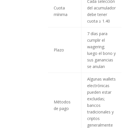
Cada selección
Cuota
del acumulador
mínima
debe tener
cuota ≥ 1.40
7 días para
cumplir el
wagering;
Plazo
luego el bono y
sus ganancias
se anulan
Algunas wallets
electrónicas
pueden estar
excluidas;
Métodos
bancos
de pago
tradicionales y
criptos
generalmente