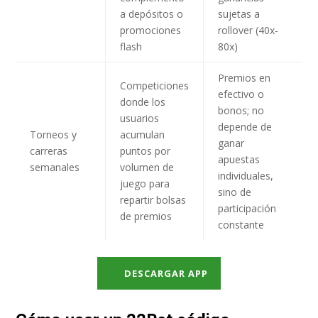
a depósitos o
sujetas a
promociones
rollover (40x-
flash
80x)
Premios en
Competiciones
efectivo o
donde los
bonos; no
usuarios
depende de
Torneos y
acumulan
ganar
carreras
puntos por
apuestas
semanales
volumen de
individuales,
juego para
sino de
repartir bolsas
participación
de premios
constante
DESCARGAR APP