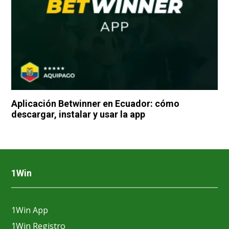
Aplicación Betwinner en Ecuador: cómo
descargar, instalar y usar la app
1Win
1Win App
1Win Registro