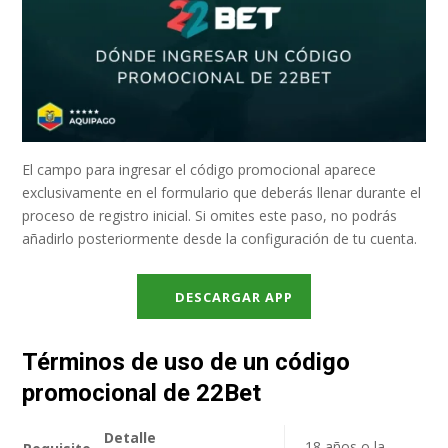
El campo para ingresar el código promocional aparece
exclusivamente en el formulario que deberás llenar durante el
proceso de registro inicial. Si omites este paso, no podrás
añadirlo posteriormente desde la configuración de tu cuenta.
DESCARGAR APP
Términos de uso de un código
promocional de 22Bet
Detalle
18 años o la