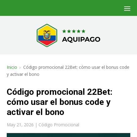
Inicio
Código promocional 22Bet: cómo usar el bonus code
y activar el bono
Código promocional 22Bet:
cómo usar el bonus code y
activar el bono
May 21, 2026
|
Сódigo Promocional