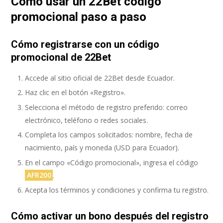
Cómo usar un 22Bet código
promocional paso a paso
Cómo registrarse con un código
promocional de 22Bet
Accede al sitio oficial de 22Bet desde Ecuador.
Haz clic en el botón «Registro».
Selecciona el método de registro preferido: correo
electrónico, teléfono o redes sociales.
Completa los campos solicitados: nombre, fecha de
nacimiento, país y moneda (USD para Ecuador).
En el campo «Código promocional», ingresa el código
AFR200
.
Acepta los términos y condiciones y confirma tu registro.
Cómo activar un bono después del registro