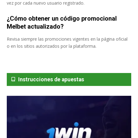
vez por cada nuevo usuario registrado.
¿Cómo obtener un código promocional
Melbet actualizado?
Revisa siempre las promociones vigentes en la página oficial
o en los sitios autorizados por la plataforma.
Instrucciones de apuestas