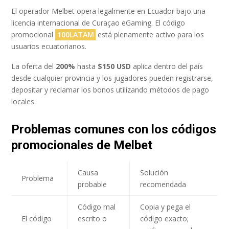
El operador Melbet opera legalmente en Ecuador bajo una
licencia internacional de Curaçao eGaming. El código
promocional
100LATAM
está plenamente activo para los
usuarios ecuatorianos.
La oferta del
200%
hasta
$150 USD
aplica dentro del país
desde cualquier provincia y los jugadores pueden registrarse,
depositar y reclamar los bonos utilizando métodos de pago
locales.
Problemas comunes con los códigos
promocionales de Melbet
Causa
Solución
Problema
probable
recomendada
Código mal
Copia y pega el
El código
escrito o
código exacto;