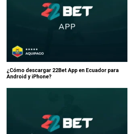
¿Cómo descargar 22Bet App en Ecuador para
Android y iPhone?