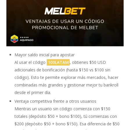
Mayor saldo inicial para apostar
Al usar el código
100LATAM
, obtienes $50 USD
adicionales de bonificación (hasta $150 vs $100 sin
código). Esto te permite explorar más mercados, hacer
combinadas más grandes y gestionar mejor tu bankroll
desde el primer día.
Ventaja competitiva frente a otros usuarios
Mientras un usuario sin código comienza con $150
totales (depósito $50 + bono $100), tú comienzas con
$200 (depósito $50 + bono $150). Esa diferencia de $50