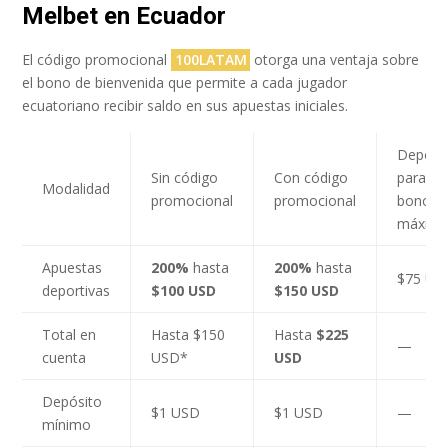
Melbet en Ecuador
El código promocional
100LATAM
otorga una ventaja sobre
el bono de bienvenida que permite a cada jugador
ecuatoriano recibir saldo en sus apuestas iniciales.
Depósi
Sin código
Con código
para
Modalidad
promocional
promocional
bono
máxim
Apuestas
200%
hasta
200%
hasta
$75 US
deportivas
$100 USD
$150 USD
Total en
Hasta $150
Hasta
$225
—
cuenta
USD*
USD
Depósito
$1 USD
$1 USD
—
mínimo