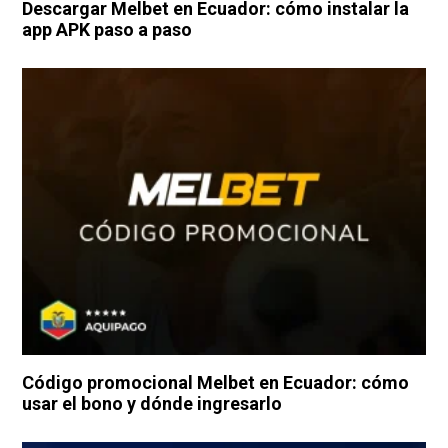
Descargar Melbet en Ecuador: cómo instalar la
app APK paso a paso
Código promocional Melbet en Ecuador: cómo
usar el bono y dónde ingresarlo