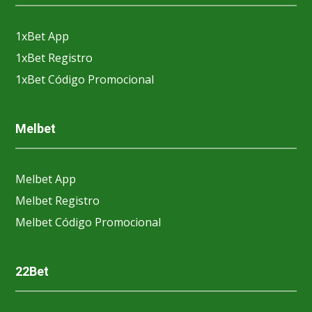
1xBet App
1xBet Registro
1xBet Código Promocional
Melbet
Melbet App
Melbet Registro
Melbet Código Promocional
22Bet