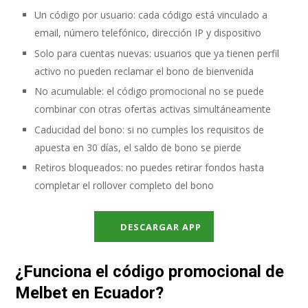
Un código por usuario: cada código está vinculado a
email, número telefónico, dirección IP y dispositivo
Solo para cuentas nuevas: usuarios que ya tienen perfil
activo no pueden reclamar el bono de bienvenida
No acumulable: el código promocional no se puede
combinar con otras ofertas activas simultáneamente
Caducidad del bono: si no cumples los requisitos de
apuesta en 30 días, el saldo de bono se pierde
Retiros bloqueados: no puedes retirar fondos hasta
completar el rollover completo del bono
DESCARGAR APP
¿Funciona el código promocional de
Melbet en Ecuador?