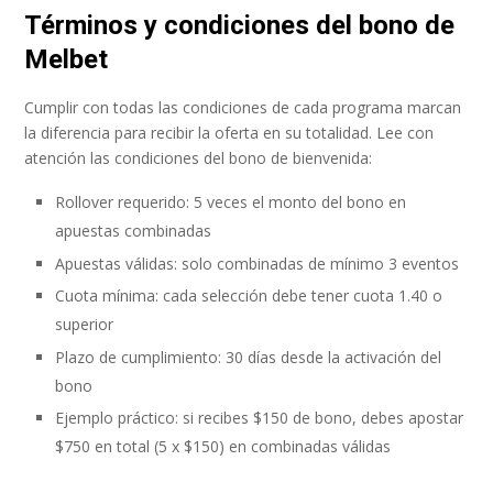
Términos y condiciones del bono de
Melbet
Cumplir con todas las condiciones de cada programa marcan
la diferencia para recibir la oferta en su totalidad. Lee con
atención las condiciones del bono de bienvenida:
Rollover requerido: 5 veces el monto del bono en
apuestas combinadas
Apuestas válidas: solo combinadas de mínimo 3 eventos
Cuota mínima: cada selección debe tener cuota 1.40 o
superior
Plazo de cumplimiento: 30 días desde la activación del
bono
Ejemplo práctico: si recibes $150 de bono, debes apostar
$750 en total (5 x $150) en combinadas válidas