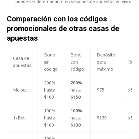
puede ser determinante en sesiones de apuestas en vivo.
Comparación con los códigos
promocionales de otras casas de
apuestas
Bono
Bono
Depósito
Casa de
sin
con
para
Rollo
apuestas
código
código
máximo
200%
200%
Melbet
hasta
hasta
$75
x5
$100
$150
100%
100%
1xBet
hasta
hasta
$130
x5
$100
$130
100%