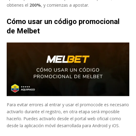
obtienes el
200%
, y comienzas a apostar.
Cómo usar un código promocional
de Melbet
Para evitar errores al entrar y usar el promocode es necesario
activarlo durante el registro, en otra etapa será imposible
hacerlo. Puedes activarlo desde el portal web oficial como
desde la aplicación móvil desarrollada para Android y iOS.