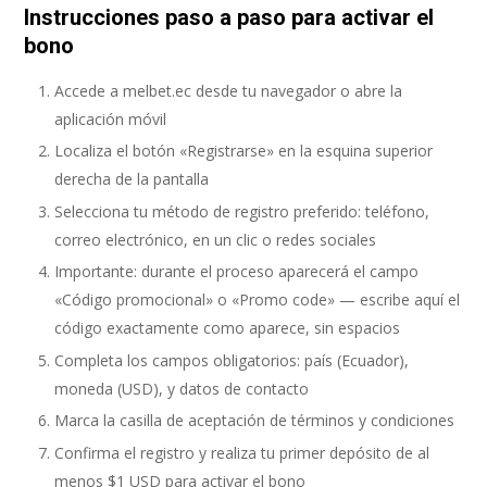
Instrucciones paso a paso para activar el
bono
Accede a melbet.ec desde tu navegador o abre la
aplicación móvil
Localiza el botón «Registrarse» en la esquina superior
derecha de la pantalla
Selecciona tu método de registro preferido: teléfono,
correo electrónico, en un clic o redes sociales
Importante: durante el proceso aparecerá el campo
«Código promocional» o «Promo code» — escribe aquí el
código exactamente como aparece, sin espacios
Completa los campos obligatorios: país (Ecuador),
moneda (USD), y datos de contacto
Marca la casilla de aceptación de términos y condiciones
Confirma el registro y realiza tu primer depósito de al
menos $1 USD para activar el bono