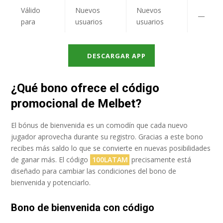
Válido
Nuevos
Nuevos
—
para
usuarios
usuarios
DESCARGAR APP
¿Qué bono ofrece el código
promocional de Melbet?
El bónus de bienvenida es un comodín que cada nuevo
jugador aprovecha durante su registro. Gracias a este bono
recibes más saldo lo que se convierte en nuevas posibilidades
de ganar más. El código
100LATAM
precisamente está
diseñado para cambiar las condiciones del bono de
bienvenida y potenciarlo.
Bono de bienvenida con código