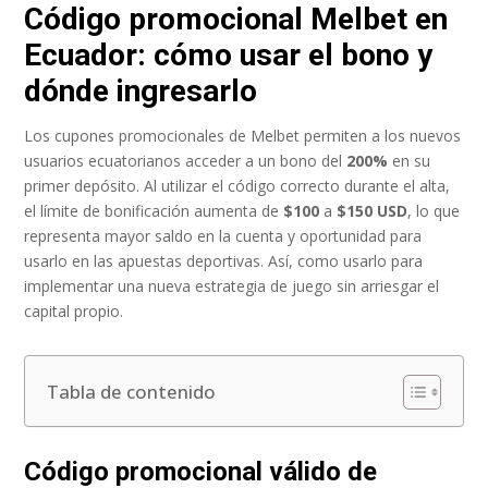
Código promocional Melbet en
Ecuador: cómo usar el bono y
dónde ingresarlo
Los cupones promocionales de Melbet permiten a los nuevos
usuarios ecuatorianos acceder a un bono del
200%
en su
primer depósito. Al utilizar el código correcto durante el alta,
el límite de bonificación aumenta de
$100
a
$150 USD
, lo que
representa mayor saldo en la cuenta y oportunidad para
usarlo en las apuestas deportivas. Así, como usarlo para
implementar una nueva estrategia de juego sin arriesgar el
capital propio.
Tabla de contenido
Código promocional válido de