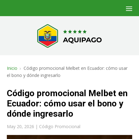
Inicio
Código promocional Melbet en Ecuador: cómo usar
el bono y dónde ingresarlo
Código promocional Melbet en
Ecuador: cómo usar el bono y
dónde ingresarlo
May 20, 2026
|
Сódigo Promocional