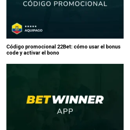
Código promocional 22Bet: cómo usar el bonus
code y activar el bono