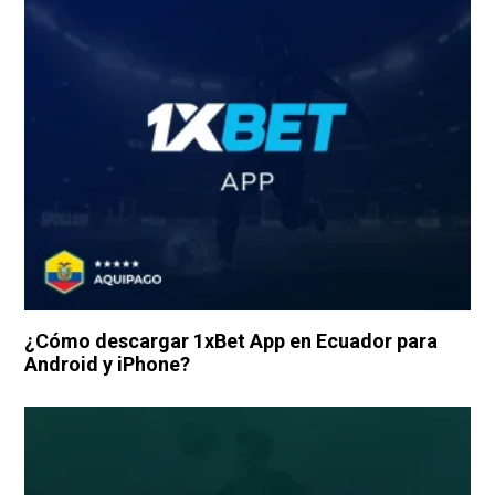
¿Cómo descargar 1xBet App en Ecuador para
Android y iPhone?